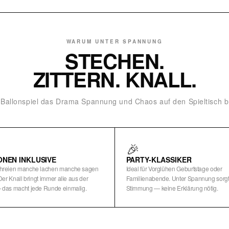
WARUM UNTER SPANNUNG
STECHEN.
ZITTERN. KNALL.
Ballonspiel das Drama Spannung und Chaos auf den Spieltisch b
🎉
ONEN INKLUSIVE
PARTY-KLASSIKER
hreien manche lachen manche sagen
Ideal für Vorglühen Geburtstage oder
Der Knall bringt immer alle aus der
Familienabende. Unter Spannung sorgt s
das macht jede Runde einmalig.
Stimmung — keine Erklärung nötig.