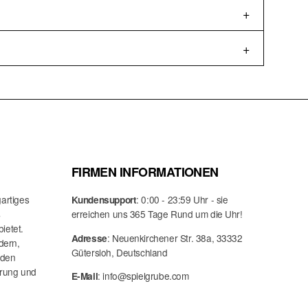
+
e Knall gehört zum Erlebnis dazu.
+
Plant deutlich mehr Zeit ein als ihr denkt.
spezielles Zubehör nötig kein Aufwand.
FIRMEN INFORMATIONEN
gartiges
: 0:00 - 23:59 Uhr - sie
Kundensupport
s
erreichen uns 365 Tage Rund um die Uhr!
ietet.
: Neuenkirchener Str. 38a, 33332
Adresse
rdern,
Gütersloh, Deutschland
 den
erung und
: info@spielgrube.com
E-Mail