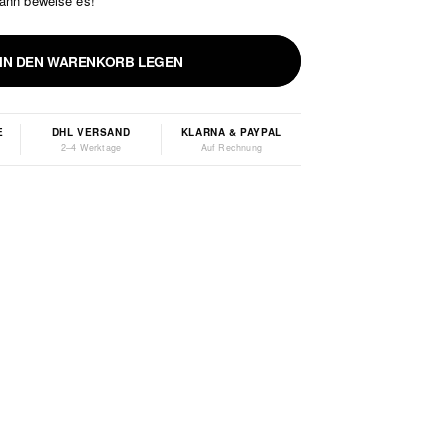
dann beweise es!
IN DEN WARENKORB LEGEN
E
DHL VERSAND
KLARNA & PAYPAL
2–4 Werktage
Auf Rechnung