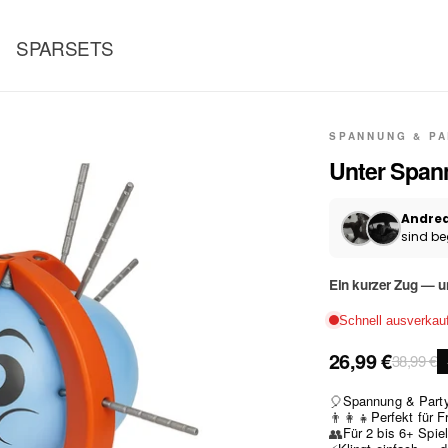
SPARSETS
SPANNUNG & PA
Unter Spann
Andrea,
sind beg
Ein kurzer Zug — u
Schnell ausverkau
26,99 €
38,99 €
🎈
Spannung & Party
👨‍👩‍👧
Perfekt für 
👥
Für 2 bis 6+ Spie