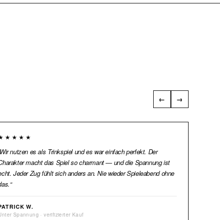
←
→
★★★★★
★★★
Wir nutzen es als Trinkspiel und es war einfach perfekt. Der
Das kli
Charakter macht das Spiel so charmant — und die Spannung ist
unwiderst
echt. Jeder Zug fühlt sich anders an. Nie wieder Spieleabend ohne
Spannung
das.
absolut 
PATRICK W.
NINA K.
Unter Spannung · verifizierter Kauf
Unter Spa