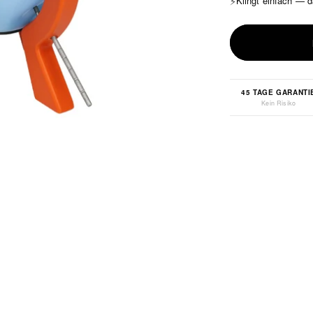
⚡
Klingt einfach — 
45 TAGE GARANTI
Kein Risiko