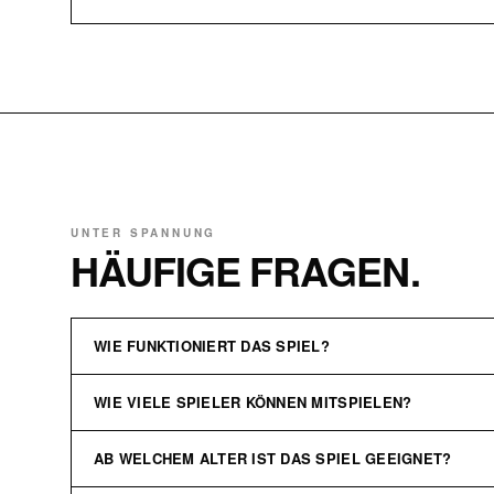
UNTER SPANNUNG
HÄUFIGE FRAGEN.
WIE FUNKTIONIERT DAS SPIEL?
WIE VIELE SPIELER KÖNNEN MITSPIELEN?
Ein Ballon wird in den Charakter eingespannt. Die Spieler stecken 
maximale Spannung garantiert.
AB WELCHEM ALTER IST DAS SPIEL GEEIGNET?
Unter Spannung funktioniert ab 2 Spielern und macht in großen Gr