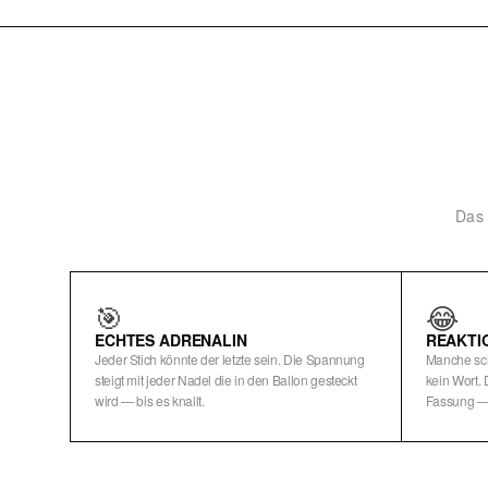
Das 
🎯
😂
ECHTES ADRENALIN
REAKTI
Jeder Stich könnte der letzte sein. Die Spannung
Manche sc
steigt mit jeder Nadel die in den Ballon gesteckt
kein Wort. 
wird — bis es knallt.
Fassung — 