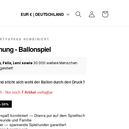
L
Einloggen
Warenkorb
EUR € | DEUTSCHLAND
a
n
d
RTYSPASS KOMBINIERT
ung - Ballonspiel
/
R
 Felix, Leni sowie
30.000 weitere Menschen
eistert!
e
g
nd sticht sich wohl der Ballon durch den Druck?
i
ft - Nur noch
7 Artikel
verfügbar
o
−30%
n
spaß kombiniert — Drama pur auf dem Spieltisch
Freunde und Familie
ler — spannende Spielrunden garantiert