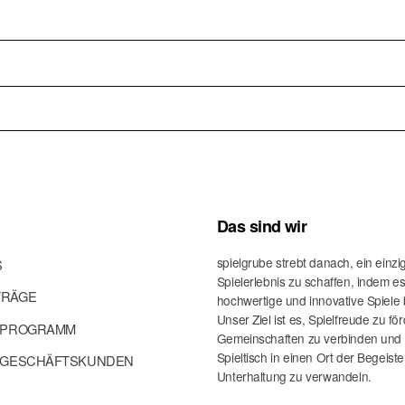
 unter Aufsicht mitspielen. Für alle anderen ist es ein garantierter Spaß — der laut
rfekt für kurze Pausen oder als Aufwärmspiel. Danach will immer jemand nochmal. 
iche Luftballons verwendet werden — einfach einspannen und weiterspielen. Kein 
Das sind wir
spielgrube strebt danach, ein einzi
S
Spielerlebnis zu schaffen, indem e
TRÄGE
hochwertige und innovative Spiele b
Unser Ziel ist es, Spielfreude zu fö
E PROGRAMM
Gemeinschaften zu verbinden und
Spieltisch in einen Ort der Begeist
R GESCHÄFTSKUNDEN
Unterhaltung zu verwandeln.