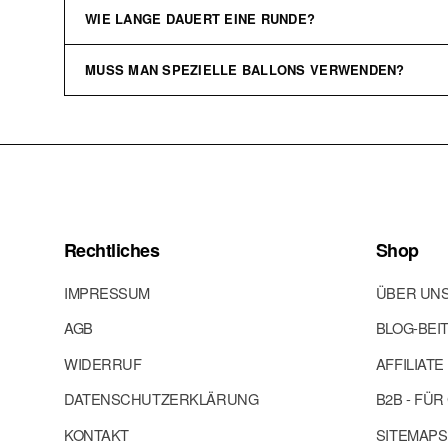
WIE LANGE DAUERT EINE RUNDE?
Ab 8 Jahren. Da mit Nadeln gespielt wird sollten jüngere Kinder nur
MUSS MAN SPEZIELLE BALLONS VERWENDEN?
Eine Runde dauert nur wenige Minuten — das macht das Spiel so pe
Im Lieferumfang sind Ballons enthalten. Danach können handelsübl
Rechtliches
Shop
IMPRESSUM
ÜBER UN
AGB
BLOG-BEI
WIDERRUF
AFFILIAT
DATENSCHUTZERKLÄRUNG
B2B - FÜ
KONTAKT
SITEMAPS